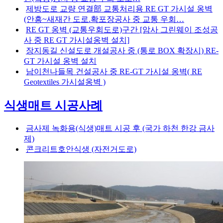
제방도로 교량 연결部 교통처리용 RE GT 가시설 옹벽
(안흥~새재간 도로.확포장공사 중 교통 우회…
RE GT 옹벽 (교통우회도로)구간 [암사 그린웨이 조성공
사 중 RE GT 가시설옹벽 설치]
장지동길 신설도로 개설공사 중 (통로 BOX 확장시) RE-
GT 가시설 옹벽 설치
남이천나들목 건설공사 중 RE-GT 가시설 옹벽( RE
Geotextiles 가시설옹벽 )
식생매트 시공사례
금사제 녹화용(식생)매트 시공 후 (국가 하천 한강 금사
제)
콘크리트호안식생 (자전거도로)