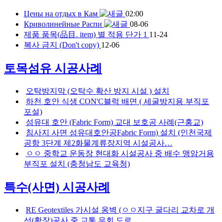
Цены на отдых в Кам
02:00
Криволинейные Распи
08-06
제품 품목(品目. item) 별 적용 단가
1
11-24
복사 금지 (Don't copy)
12-06
토목섬유 시공사례
오탁방지막 (오탁수 확산 방지 시설 ) 설치
하천 호안 식생 CON'C블럭 배면 ( 세굴방지용 부직포
포설)
섬유대 호안 (Fabric Form) 교대 보호공 사례(근홍교)
침사지 사면 섬유대호안공Fabric Form) 설치 (인천국제
공항 3단계 제2화물계류장지역 시설공사…
ㅇㅇ 중학교 운동장 현대화 시설공사 중 배수 맹암거용
부직포 설치 (충청남도 교육청)
특수(사면) 시공사례
RE Geotextiles 가시설 옹벽 (ㅇㅇ지구 굴다리 교차로 개
선(확장)공사 중 교통 우회 도로…