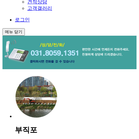
견적상담
고객갤러리
로그인
메뉴
닫기
부직포