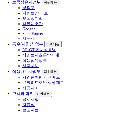
토목섬유사업부
하위메뉴
부직포
지반보강 매트
오탁방지막
섬유대호안
Geogrid
Sand Former
시공사례
특수(사면)사업부
하위메뉴
RE-GT 가시설옹벽
사면토사흐름방지대
식생섬유방틀
시공사례
식생매트사업부
하위메뉴
자연형하천 식생매트
콘크리트호안 식생매트
시공사례
고객과 함께
하위메뉴
공지사항
자료실
보도자료