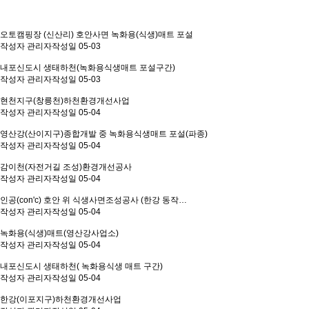
오토캠핑장 (신산리) 호안사면 녹화용(식생)매트 포설
작성자
관리자
작성일
05-03
내포신도시 생태하천(녹화용식생매트 포설구간)
작성자
관리자
작성일
05-03
현천지구(창릉천)하천환경개선사업
작성자
관리자
작성일
05-04
영산강(산이지구)종합개발 중 녹화용식생매트 포설(파종)
작성자
관리자
작성일
05-04
감이천(자전거길 조성)환경개선공사
작성자
관리자
작성일
05-04
인공(con'c) 호안 위 식생사면조성공사 (한강 동작…
작성자
관리자
작성일
05-04
녹화용(식생)매트(영산강사업소)
작성자
관리자
작성일
05-04
내포신도시 생태하천( 녹화용식생 매트 구간)
작성자
관리자
작성일
05-04
한강(이포지구)하천환경개선사업