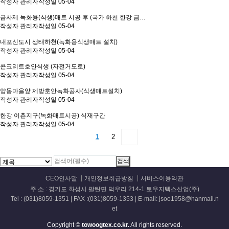
작성자
관리자
작성일
05-04
금사제 녹화용(식생)매트 시공 후 (국가 하천 한강 금…
작성자
관리자
작성일
05-04
내포신도시 생태하천(녹화용식생매트 설치)
작성자
관리자
작성일
05-04
콘크리트호안식생 (자전거도로)
작성자
관리자
작성일
05-04
양동마을앞 제방호안녹화공사(식생매트설치)
작성자
관리자
작성일
05-04
한강 이촌지구(녹화매트시공) 식재구간
작성자
관리자
작성일
05-04
1
2
CEO인사말
개인정보취급방침
서비스이용약관
주 소 : 경기도 화성시 팔탄면 덕우리 214-1 토우지텍스산업(주)
Tel : (031)8059-1351 | FAX :(031)8059-1353 | E-mail: jsoo1958@hanmail.n
et
Copyright ©
towoogtex.co.kr.
All rights reserved.